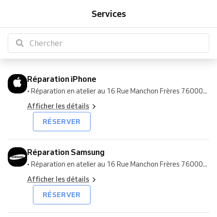
iPhone
Samsung
Huawei
Xiaomi
Oppo
Honor
Google
OnePlus
Realme
Asus
Crosscall
Sony
Blackview
Services
Pixel
Réparation iPhone
• Réparation en atelier au 16 Rue Manchon Frères 76000...
Afficher les détails
RÉSERVER
Réparation Samsung
• Réparation en atelier au 16 Rue Manchon Frères 76000...
Afficher les détails
RÉSERVER